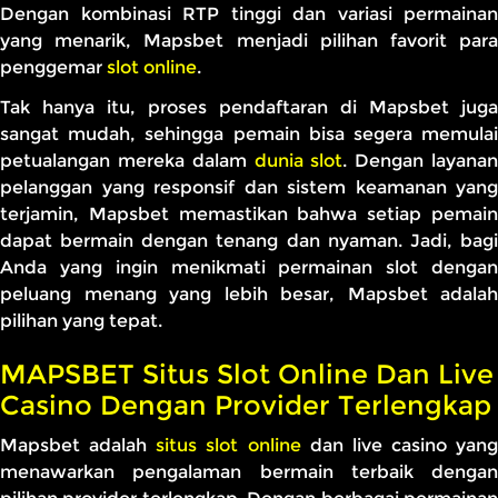
Dengan kombinasi RTP tinggi dan variasi permainan
yang menarik, Mapsbet menjadi pilihan favorit para
penggemar
slot online
.
Tak hanya itu, proses pendaftaran di Mapsbet juga
sangat mudah, sehingga pemain bisa segera memulai
petualangan mereka dalam
dunia slot
. Dengan layana
pelanggan yang responsif dan sistem keamanan yang
terjamin, Mapsbet memastikan bahwa setiap pemain
dapat bermain dengan tenang dan nyaman. Jadi, bagi
Anda yang ingin menikmati permainan slot dengan
peluang menang yang lebih besar, Mapsbet adalah
pilihan yang tepat.
MAPSBET Situs Slot Online Dan Live
Casino Dengan Provider Terlengkap
Mapsbet adalah
situs slot online
dan live casino yang
menawarkan pengalaman bermain terbaik dengan