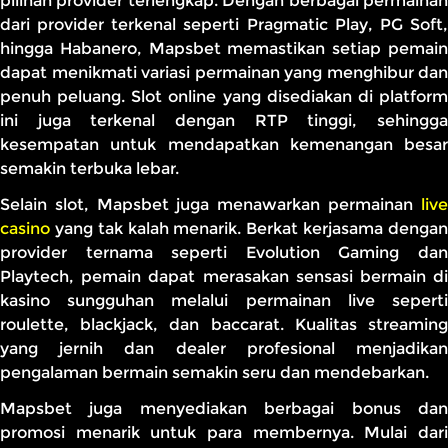
pilihan provider terlengkap. Dengan berbagai permainan
dari provider terkenal seperti Pragmatic Play, PG Soft,
hingga Habanero, Mapsbet memastikan setiap pemain
dapat menikmati variasi permainan yang menghibur dan
penuh peluang. Slot online yang disediakan di platform
ini juga terkenal dengan RTP tinggi, sehingga
kesempatan untuk mendapatkan kemenangan besar
semakin terbuka lebar.
Selain slot, Mapsbet juga menawarkan permainan
live
casino
yang tak kalah menarik. Berkat kerjasama dengan
provider ternama seperti Evolution Gaming dan
Playtech, pemain dapat merasakan sensasi bermain di
kasino sungguhan melalui permainan live seperti
roulette, blackjack, dan baccarat. Kualitas streaming
yang jernih dan dealer profesional menjadikan
pengalaman bermain semakin seru dan mendebarkan.
Mapsbet juga menyediakan berbagai bonus dan
promosi menarik untuk para membernya. Mulai dari