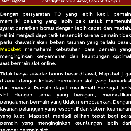
Slot Tergacor
✅ Starlight Princess, Aztec, Gates of Olympus
Dengan persyaratan TO yang lebih kecil, pemain
memiliki peluang yang lebih baik untuk memenuhi
syarat penarikan bonus dengan lebih cepat dan mudah.
Hal ini menjadi daya tarik tersendiri karena pemain tidak
perlu khawatir akan beban taruhan yang terlalu besar.
Mapsbet
memahami kebutuhan para pemain yang
menginginkan kenyamanan dan keuntungan optimal
saat bermain slot online.
Tidak hanya sekadar bonus besar di awal, Mapsbet juga
dikenal dengan koleksi permainan slot yang bervariasi
dan menarik. Pemain dapat menikmati berbagai jenis
slot dengan tema yang beragam, memastikan
pengalaman bermain yang tidak membosankan. Dengan
layanan pelanggan yang responsif dan sistem keamanan
yang kuat, Mapsbet menjadi pilihan tepat bagi para
pemain yang menginginkan keuntungan lebih dari
sekadar bermain slot.