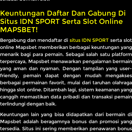
Keuntungan Daftar Dan Gabung Di
Situs IDN SPORT Serta Slot Online
MAPSBET!
Bergabung dan mendaftar di
situs IDN SPORT
serta slot
online Mapsbet memberikan berbagai keuntungan yang
menarik bagi para pemain. Sebagai salah satu platform
terpercaya, Mapsbet menawarkan pengalaman bermain
yang aman dan nyaman. Dengan tampilan yang user-
friendly, pemain dapat dengan mudah mengakses
berbagai permainan favorit, mulai dari taruhan olahraga
hingga slot online. Ditambah lagi, sistem keamanan yang
canggih memastikan data pribadi dan transaksi pemain
terlindungi dengan baik.
Keuntungan lain yang bisa didapatkan dari bermain di
Mapsbet adalah beragamnya bonus dan promosi yang
tersedia. Situs ini sering memberikan penawaran bonus