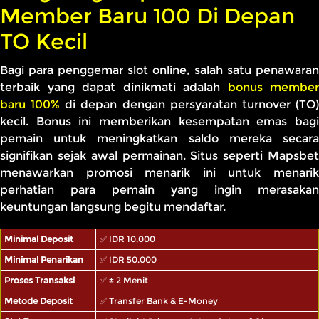
Member Baru 100 Di Depan
Referral
TO Kecil
Promosi
Bagi para penggemar slot online, salah satu penawaran
Hubungi Kami
terbaik yang dapat dinikmati adalah
bonus member
baru 100%
di depan dengan persyaratan turnover (TO
Live Chat
kecil. Bonus ini memberikan kesempatan emas bagi
pemain untuk meningkatkan saldo mereka secara
Pengaduan Customer
signifikan sejak awal permainan. Situs seperti Mapsbet
Pilih Bahasa:
menawarkan promosi menarik ini untuk menarik
perhatian para pemain yang ingin merasakan
keuntungan langsung begitu mendaftar.
Minimal Deposit
✅ IDR 10,000
MASUK
DAFTAR
Minimal Penarikan
✅ IDR 50.000
&copy; MAPSBET : Daftar Slot Langsung Dapat
Proses Transaksi
✅ ± 2 Menit
Bonus Member Baru 100 Di Depan TO Kecil. Hak
Cipta Dilindungi.
Metode Deposit
✅ Transfer Bank & E-Money