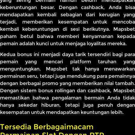
yang sering bermain namun belum mendapatkan
keberuntungan besar. Dengan cashback, Anda bisa
mendapatkan kembali sebagian dari kerugian yang
terjadi, memberikan kesempatan untuk mencoba
kembali keberuntungan di sesi berikutnya. Mapsbet
paham betul bahwa memberi kenyamanan kepada
pemain adalah kunci untuk menjaga loyalitas mereka.
Kedua bonus ini menjadi daya tarik tersendiri bagi para
pemain yang mencari platform taruhan yang
menguntungkan. Mapsbet tak hanya menawarkan
permainan seru, tetapi juga mendukung para pemainnya
dengan berbagai promo yang memberikan nilai tambah.
Dengan sistem bonus rollingan dan cashback, Mapsbet
memastikan bahwa pengalaman bermain Anda tidak
hanya sekedar hiburan, tetapi juga penuh dengan
kesempatan untuk mendapatkan keuntungan lebih.
Tersedia Berbagaimacam