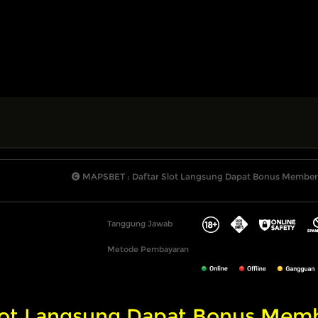
MAPSBET : Daftar Slot Langsung Dapat Bonus Member Ba
Tanggung Jawab
Metode Pembayaran
lot Langsung Dapat Bonus Memb