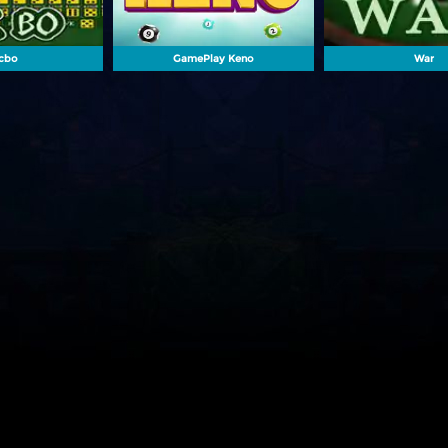
icbo
GamePlay Keno
War