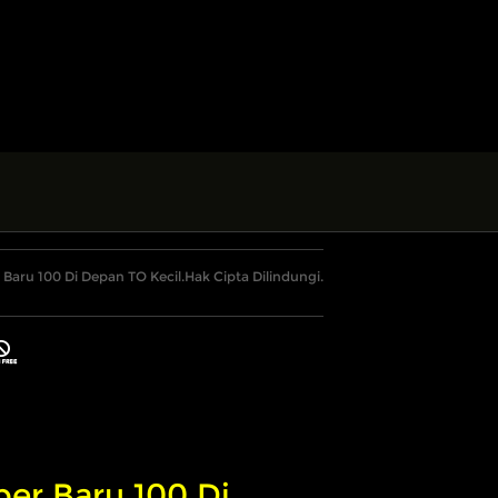
ru 100 Di Depan TO Kecil.Hak Cipta Dilindungi.
er Baru 100 Di