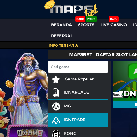
BARU
BARU
PROMO
BERANDA
SPORTS
LIVE CASINO
I
REFERRAL
INFO TERBARU:
MAPSBET : DAFTAR SLOT L
Game Populer
IDNARCADE
I
MG
IDNTRADE
KONG