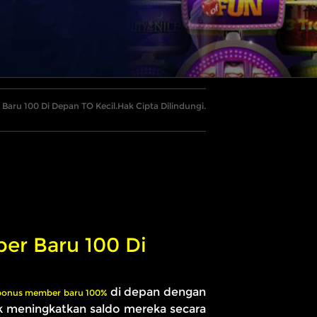
ru 100 Di Depan TO Kecil.Hak Cipta Dilindungi.
er Baru 100 Di
di depan dengan
bonus member baru 100%
k meningkatkan saldo mereka secara