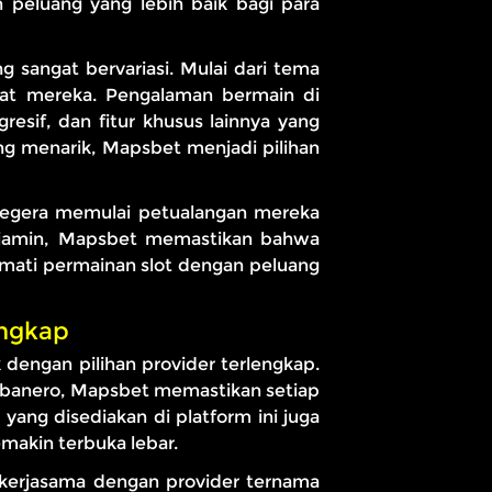
 peluang yang lebih baik bagi para
 sangat bervariasi. Mulai dari tema
inat mereka. Pengalaman bermain di
resif, dan fitur khusus lainnya yang
g menarik, Mapsbet menjadi pilihan
 segera memulai petualangan mereka
erjamin, Mapsbet memastikan bahwa
mati permainan slot dengan peluang
engkap
dengan pilihan provider terlengkap.
 Habanero, Mapsbet memastikan setiap
ang disediakan di platform ini juga
akin terbuka lebar.
 kerjasama dengan provider ternama