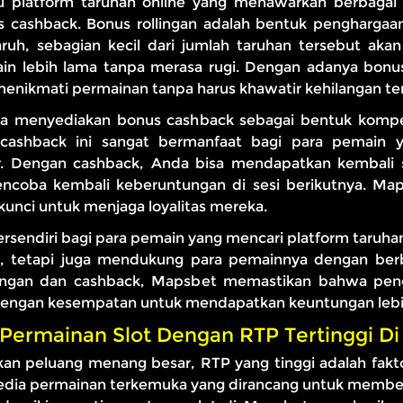
tu platform taruhan online yang menawarkan berbaga
s cashback. Bonus rollingan adalah bentuk penghargaan
taruh, sebagian kecil dari jumlah taruhan tersebut a
main lebih lama tanpa merasa rugi. Dengan adanya bon
menikmati permainan tanpa harus khawatir kehilangan te
uga menyediakan bonus cashback sebagai bentuk komp
 cashback ini sangat bermanfaat bagi para pemain
 Dengan cashback, Anda bisa mendapatkan kembali seb
coba kembali keberuntungan di sesi berikutnya. M
nci untuk menjaga loyalitas mereka.
tersendiri bagi para pemain yang mencari platform tar
, tetapi juga mendukung para pemainnya dengan berb
lingan dan cashback, Mapsbet memastikan bahwa pen
h dengan kesempatan untuk mendapatkan keuntungan lebi
Permainan Slot Dengan RTP Tertinggi 
n peluang menang besar, RTP yang tinggi adalah fakto
dia permainan terkemuka yang dirancang untuk membe