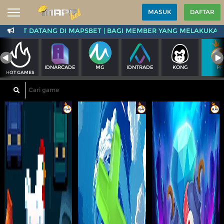
Beranda
MASUK
DAFTAR
LAMAT DATANG DI MAPSBET | BAGI MEMBER YANG MELAKUKAN T
Sports
BARU
PROMO
Live Casino
BARU
IDNARCADE
MG
IDNTRADE
KONG
PP
IDNPoker
BARU
HOT GAMES
Slots
PROMO
IDNLIVE
BARU
Stream N Spin
Arcade
PROMO
Table Games
Lottery
BARU
PROMO
IDNRaffle