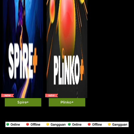
Spire+
Plinko+