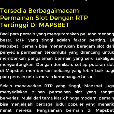
Tersedia Berbagaimacam
Permainan Slot Dengan RTP
Tertinggi Di MAPSBET
Bagi para pemain yang mengutamakan peluang menang
besar, RTP yang tinggi adalah faktor penting. Di
Mapsbet, pemain bisa menemukan beragam slot dari
penyedia permainan terkemuka yang dirancang untuk
memberikan pengalaman bermain yang seru sekaligus
menguntungkan. Dengan demikian, setiap putaran slot
di Mapsbet memberikan peluang yang lebih baik bagi
para pemain untuk meraih kemenangan besar.
Selain menawarkan RTP yang tinggi, Mapsbet juga
menyediakan pilihan permainan slot yang sangat
bervariasi. Mulai dari tema klasik hingga modern, pemain
bisa menjelajahi berbagai judul populer yang menarik
minat mereka. Pengalaman bermain di Mapsbet