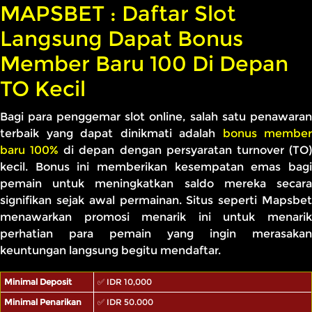
MAPSBET : Daftar Slot
Langsung Dapat Bonus
Member Baru 100 Di Depan
TO Kecil
Bagi para penggemar slot online, salah satu penawaran
terbaik yang dapat dinikmati adalah
bonus member
baru 100%
di depan dengan persyaratan turnover (TO
kecil. Bonus ini memberikan kesempatan emas bagi
pemain untuk meningkatkan saldo mereka secara
signifikan sejak awal permainan. Situs seperti Mapsbet
menawarkan promosi menarik ini untuk menarik
perhatian para pemain yang ingin merasakan
keuntungan langsung begitu mendaftar.
Minimal Deposit
✅ IDR 10,000
Minimal Penarikan
✅ IDR 50.000