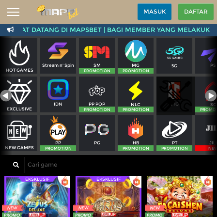
Beranda
MASUK
DAFTAR
AMAT DATANG DI MAPSBET | BAGI MEMBER YANG MELAKUKAN TR
Sports
BARU
PROMO
Live Casino
BARU
SM
MG
PS
Stream n' Spin
5G
IDNPoker
BARU
HOT GAMES
PROMOTION
PROMOTION
Slots
PROMO
PP POP
TTG
IDN
NLC
SG
IDNLIVE
EXCLUSIVE
BARU
PROMOTION
PROMOTION
PROMO
Stream N Spin
PG
PT
PP
HB
JILI
NEW GAMES
Arcade
PROMOTION
PROMOTION
PROMOTION
NE
PROMO
Table Games
EKSKLUSIF
EKSKLUSIF
Lottery
BARU
PROMO
IDNRaffle