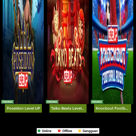
Poseidon Level UP
Taiko Beats Level UP
Knockout Football Rush Level UP