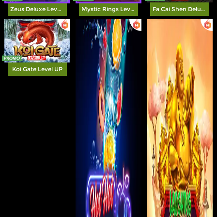
Zeus Deluxe Level UP
Mystic Rings Level UP
Fa Cai Shen Deluxe Level UP
Referral
Promosi
Hubungi Kami
Koi Gate Level UP
Live Chat
Pengaduan Customer
Pilih Bahasa:
MASUK
DAFTAR
&copy; MAPSBET : Daftar Slot Langsung Dapat
Bonus Member Baru 100 Di Depan TO Kecil. Hak
Cipta Dilindungi.